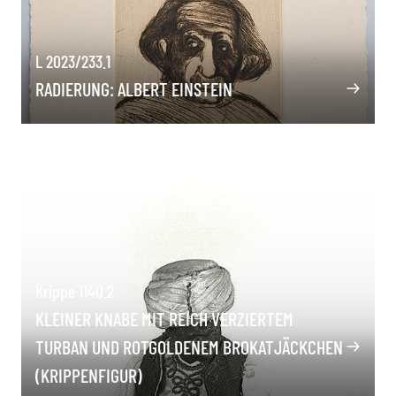
L 2023/233.1
RADIERUNG: ALBERT EINSTEIN
Krippe 1140.2
KLEINER KNABE MIT REICH VERZIERTEM
TURBAN UND ROTGOLDENEM BROKATJÄCKCHEN
(KRIPPENFIGUR)