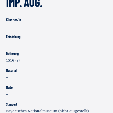
IMP. AUG.
Künstler/in
–
Entstehung
–
Datierung
1516 (?)
Material
–
Maße
–
Standort
Bayerisches Nationalmuseum (nicht ausgestellt)