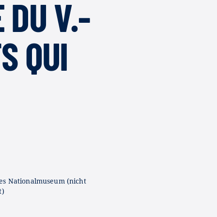
 DU V.-
TS QUI
es Nationalmuseum (nicht
t)