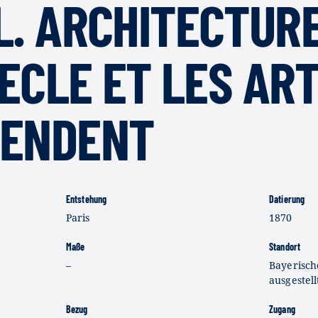
L. ARCHITECTURE
SIECLE ET LES AR
PENDENT
Entstehung
Datierung
Paris
1870
Maße
Standort
–
Bayerisch
ausgestell
Bezug
Zugang