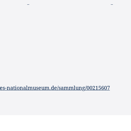
–
–
hes-nationalmuseum.de/sammlung/00215607