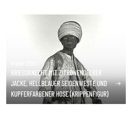
Krippe 2226.1
KRIEGSKNECHT MIT ZITRONENGELBER
JACKE, HELLBLAUER SEIDENWESTE UND
KUPFERFARBENER HOSE (KRIPPENFIGUR)