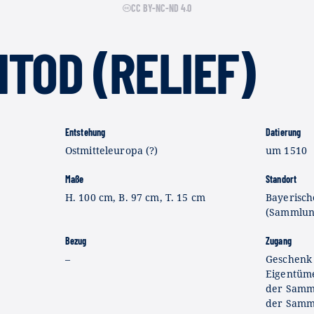
CC BY-NC-ND 4.0
TOD (RELIEF)
Entstehung
Datierung
Ostmitteleuropa (?)
um 1510
Maße
Standort
H. 100 cm, B. 97 cm, T. 15 cm
Bayerisc
(Sammlung
Bezug
Zugang
–
Geschenk 
Eigentüme
der Samml
der Samm