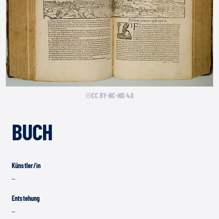
CC BY-NC-ND 4.0
BUCH
Künstler/in
–
Entstehung
–