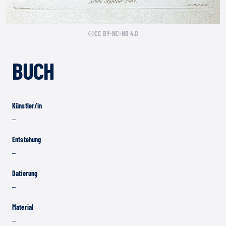
CC BY-NC-ND 4.0
BUCH
Künstler/in
–
Entstehung
–
Datierung
–
Material
–