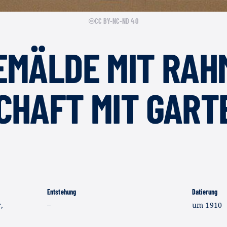
CC BY-NC-ND 4.0
EMÄLDE MIT RAH
CHAFT MIT GART
Entstehung
Datierung
,
–
um 1910