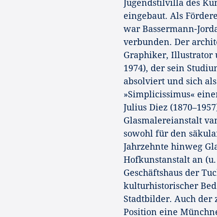
Jugendstilvilla des K
eingebaut. Als Förder
war Bassermann-Jorda
verbunden. Der archi
Graphiker, Illustrato
1974), der sein Stud
absolviert und sich al
»Simplicissimus« ein
Julius Diez (1870–1957
Glasmalereianstalt va
sowohl für den säkula
Jahrzehnte hinweg Gl
Hofkunstanstalt an (u
Geschäftshaus der Tu
kulturhistorischer B
Stadtbilder. Auch der 
Position eine Münchne