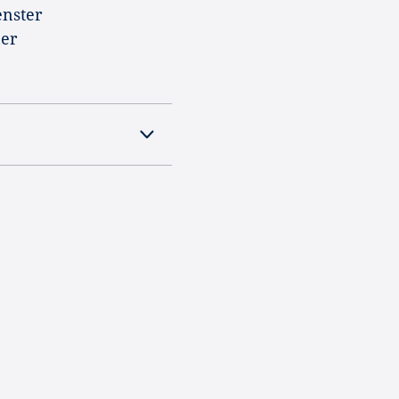
enster
er