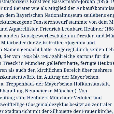
unsthistorikers Ernst von Bassermann-Jordan (1876–1
er und Berater wie als Mitglied der Ankaufskommis
n dem Bayerischen Nationalmuseum zeitlebens en
tekturbezogene Fensterentwurf stammte von dem Ma
r und Aquarellisten Friedrich Leonhard Heubner (188
ium an den Kunstgewerbeschulen in Dresden und M
s Mitarbeiter der Zeitschriften »Jugend« und
en Namen gemacht hatte. Angeregt durch seinen Leh
), der von 1903 bis 1907 zahlreiche Kartons für die
n Treeck in München geliefert hatte, fertigte Heubn
ren als auch den kirchlichen Bereich über mehrere
askunstentwürfe im Auftrag der Mayer’schen
. a. Treppenhaus der Mayer’schen Hofkunstanstalt,
chhandlung Neumeier in München). Von
edeutung sind Heubners Münchner Veduten und
zwölfteilige Glasgemäldezyklus besitzt an zentraler
r Stadtansicht mit der Silhouette der Frauenkirche,