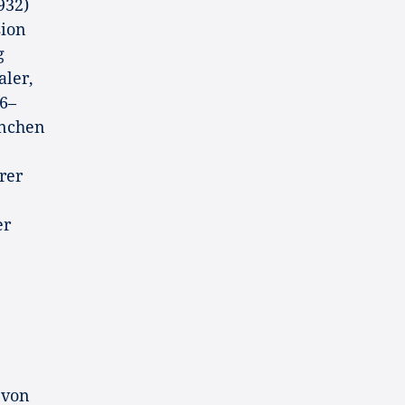
932)
sion
g
ler,
6–
ünchen
rer
er
 von