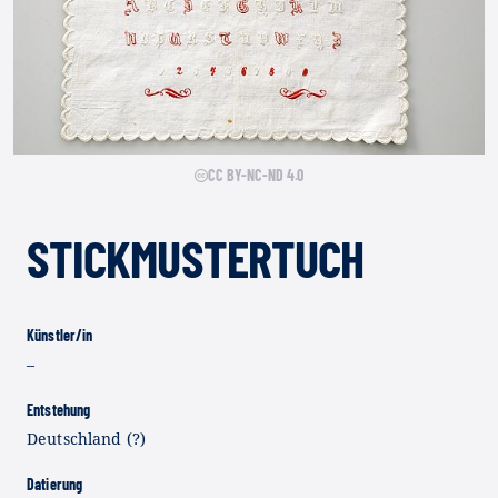
CC BY-NC-ND 4.0
STICKMUSTERTUCH
Künstler/in
–
Entstehung
Deutschland (?)
Datierung