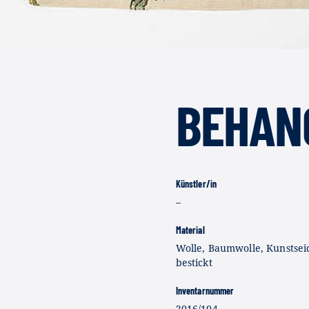
BEHANG
Künstler/in
–
Material
Wolle, Baumwolle, Kunstsei
bestickt
Inventarnummer
2016/104