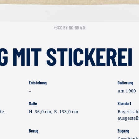
CC BY-NC-ND 4.0
 MIT STICKEREI
Entstehung
Datierung
–
um 1900
Maße
Standort
de,
H. 56,0 cm, B. 153,0 cm
Bayerisch
ausgestell
Bezug
Zugang
–
Geschenk 