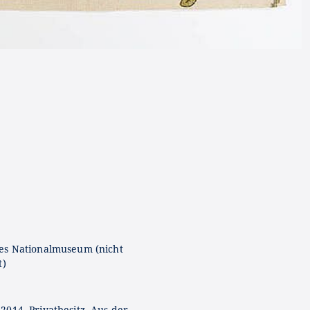
es Nationalmuseum (nicht
t)
2014, Privatbesitz, Aus der