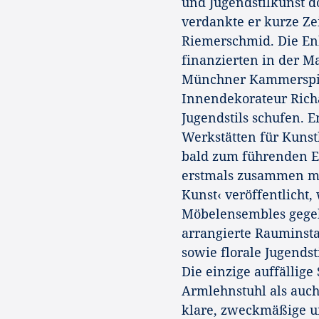
und Jugendstilkunst d
verdankte er kurze Zei
Riemerschmid. Die En
finanzierten in der M
Münchner Kammerspiel
Innendekorateur Rich
Jugendstils schufen.
Werkstätten für Kuns
bald zum führenden E
erstmals zusammen mit
Kunst‹ veröffentlicht,
Möbelensembles gegebe
arrangierte Rauminsta
sowie florale Jugends
Die einzige auffällig
Armlehnstuhl als auch
klare, zweckmäßige u