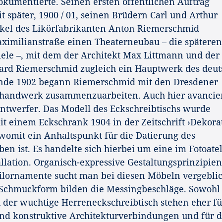
okumentierte. Seinen ersten öffentlichen Auftrag
t später, 1900 / 01, seinen Brüdern Carl und Arthur
kel des Likörfabrikanten Anton Riemerschmid
aximilianstraße einen Theaterneubau – die späteren
e –, mit dem der Architekt Max Littmann und der
ard Riemerschmid zugleich ein Hauptwerk des deu
 Ende 1902 begann Riemerschmid mit den Dresdener
thandwerk zusammenzuarbeiten. Auch hier avancier
ntwerfer. Das Modell des Eckschreibtischs wurde
 einem Eckschrank 1904 in der Zeitschrift ›Dekora
 womit ein Anhaltspunkt für die Datierung des
n ist. Es handelte sich hierbei um eine im Fotoatel
llation. Organisch-expressive Gestaltungsprinzipien
tilornamente sucht man bei diesen Möbeln vergeblic
e Schmuckform bilden die Messingbeschläge. Sowohl
 der wuchtige Herreneckschreibtisch stehen eher fü
nd konstruktive Architekturverbindungen und für d