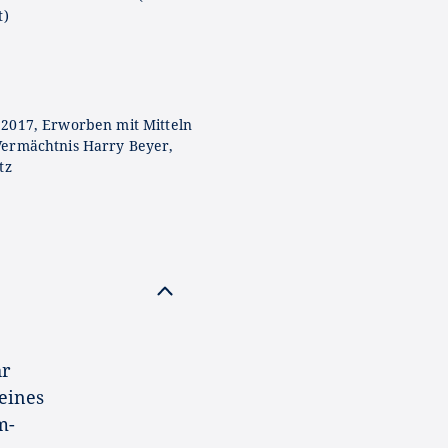
t)
2017, Erworben mit Mitteln
ermächtnis Harry Beyer,
tz
hr
eines
m-