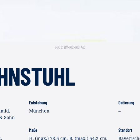
CC BY-NC-ND 4.0
HNSTUHL
Entstehung
Datierung
hmid,
München
–
 & Sohn
Maße
Standort
,
H. (max.) 78,5 cm, B. (max.) 54,2 cm,
Bayerisch