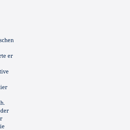
tschen
te er
tive
ier
h.
 der
r
ie