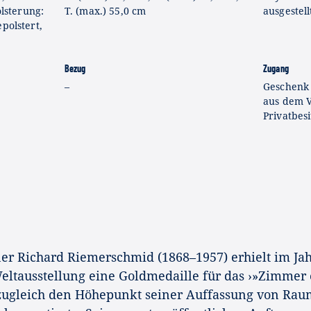
olsterung:
T. (max.) 55,0 cm
ausgestell
polstert,
Bezug
Zugang
–
Geschenk 
aus dem V
Privatbesi
r Richard Riemerschmid (1868–1957) erhielt im Ja
Weltausstellung eine Goldmedaille für das ›»Zimmer 
 zugleich den Höhepunkt seiner Auffassung von Rau