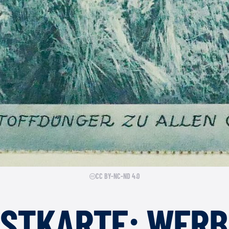
CC BY-NC-ND 4.0
OSTKARTE: WER