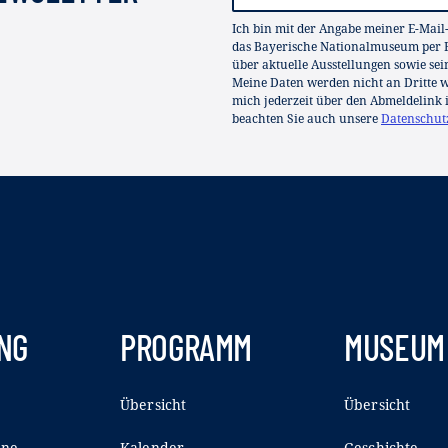
Ich bin mit der Angabe meiner E-Mail
das Bayerische Nationalmuseum per E
über aktuelle Ausstellungen sowie se
Meine Daten werden nicht an Dritte we
mich jederzeit über den Abmeldelink 
beachten Sie auch unsere
Datenschut
NG
PROGRAMM
MUSEUM
Übersicht
Übersicht
ine
Kalender
Geschichte