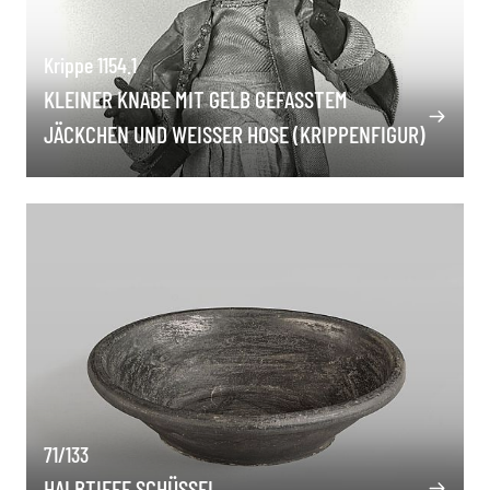
Krippe 1154.1
KLEINER KNABE MIT GELB GEFASSTEM J
ÄCKCHEN UND WEISSER HOSE (KRIPPENFIGUR)
71/133
HALBTIEFE SCHÜSSEL