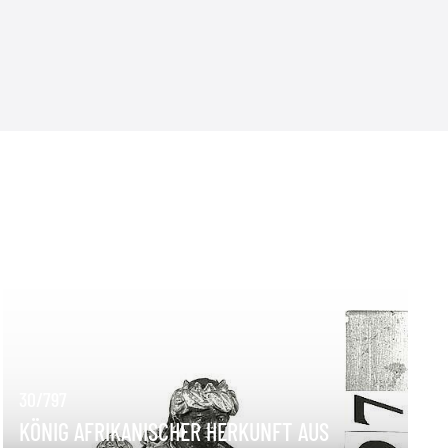
30/797
KÖNIG AFRIKANISCHER HERKUNFT AUS