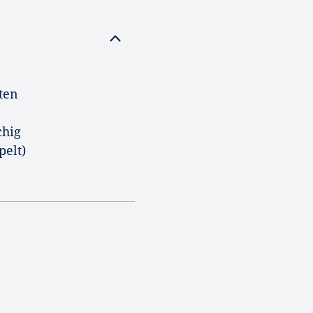
ten
chig
pelt)