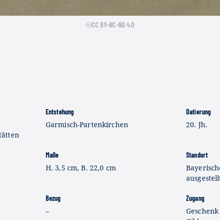
CC BY-NC-ND 4.0
Entstehung
Datierung
Garmisch-Partenkirchen
20. Jh.
tätten
Maße
Standort
H. 3,5 cm, B. 22,0 cm
Bayerisch
ausgestell
Bezug
Zugang
–
Geschenk