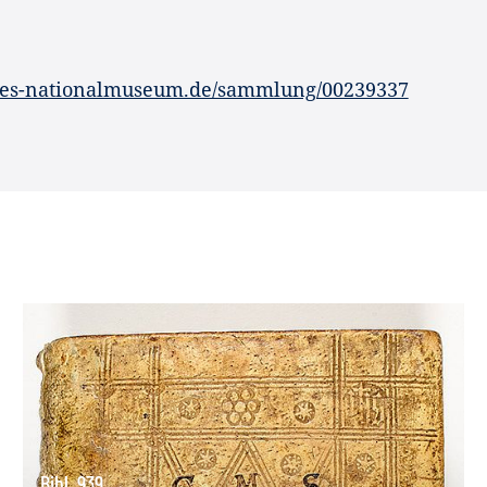
hes-nationalmuseum.de/sammlung/00239337
Bibl. 939