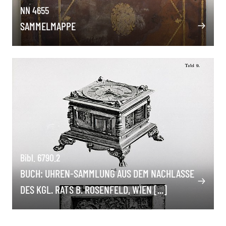
NN 4655
SAMMELMAPPE
Bibl. 6790.2
BUCH: UHREN-SAMMLUNG AUS DEM NACHLASSE
DES KGL. RATS B. ROSENFELD, WIEN [...]