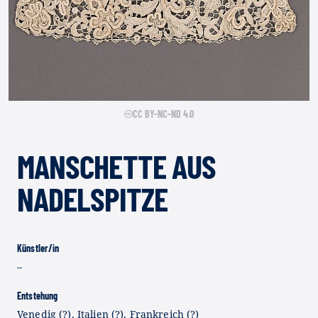
CC BY-NC-ND 4.0
MANSCHETTE AUS
NADELSPITZE
Künstler/in
–
Entstehung
Venedig (?), Italien (?), Frankreich (?)