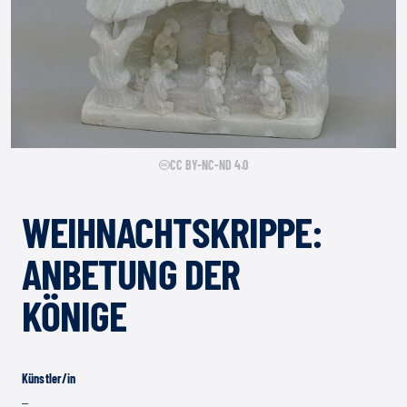
CC BY-NC-ND 4.0
WEIHNACHTSKRIPPE:
ANBETUNG DER
KÖNIGE
Künstler/in
–