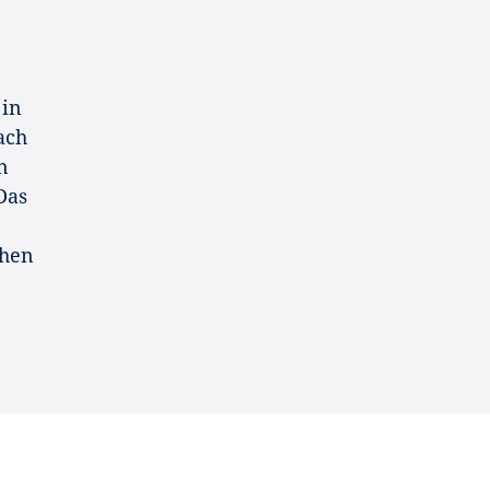
 in
ach
n
Das
chen