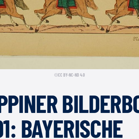
CC BY-NC-ND 4.0
PPINER BILDERB
91: BAYERISCHE