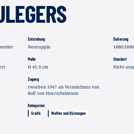
ULEGERS
Entstehung
Datierung
neider
Neuruppin
1888/189
Maße
Standort
ert
H 41,9 cm
Nicht ausg
Zugang
rworben 1947 als Vermächtnis von
Rolf von Hoerschelmann
Kategorien
Grafik
Waffen und Rüstungen