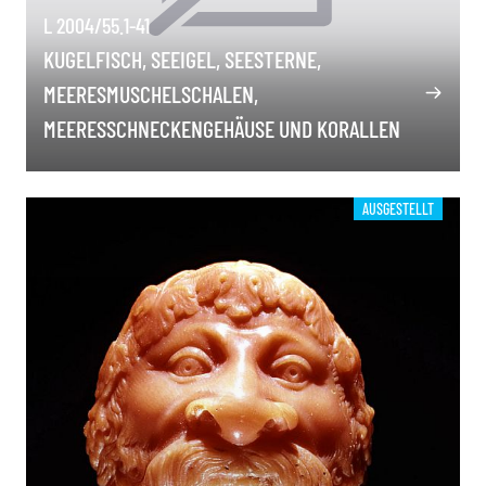
L 2004/55.1-41
KUGELFISCH, SEEIGEL, SEESTERNE,
MEERESMUSCHELSCHALEN,
MEERESSCHNECKENGEHÄUSE UND KORALLEN
AUSGESTELLT