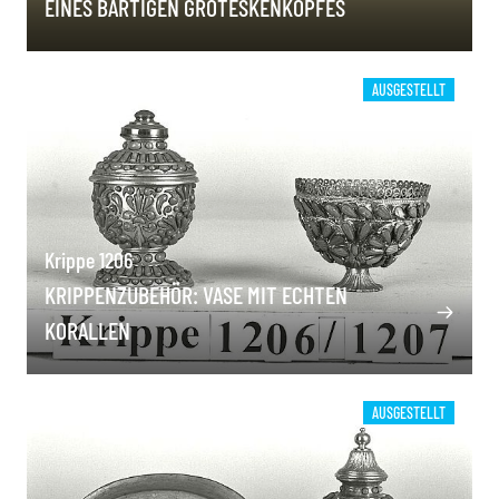
EINES BÄRTIGEN GROTESKENKOPFES
AUSGESTELLT
Krippe 1206
KRIPPENZUBEHÖR: VASE MIT ECHTEN
KORALLEN
AUSGESTELLT