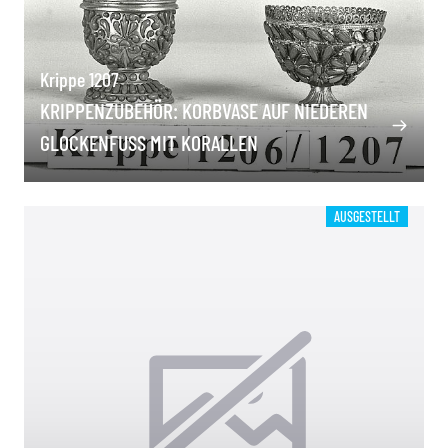
Krippe 1207
KRIPPENZUBEHÖR: KORBVASE AUF NIEDEREN
GLOCKENFUSS MIT KORALLEN
AUSGESTELLT