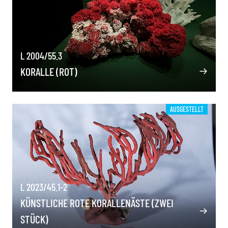
L 2004/55.3
KORALLE (ROT)
AUSGESTELLT
L 2023/45.1-2
KÜNSTLICHE ROTE KORALLENÄSTE (ZWEI
STÜCK)