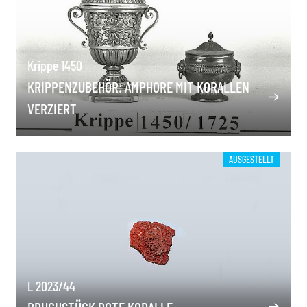
Krippe 1450
KRIPPENZUBEHÖR: AMPHORE MIT KORALLEN
VERZIERT
AUSGESTELLT
L 2023/44
BRUCHSTÜCK ROTE KORALLE