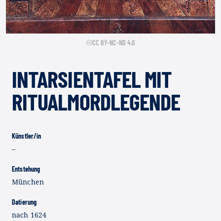
CC BY-NC-ND 4.0
INTARSIENTAFEL MIT
RITUALMORDLEGENDE
Künstler/in
–
Entstehung
München
Datierung
nach 1624