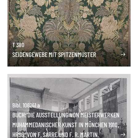
T 380
SEIDENGEWEBE MIT SPITZENMUSTER
Bibl. 106241 a
BUCH: DIE AUSSTELLUNG VON MEISTERWERKEN
MUHAMMEDANISCHER KUNST IN MÜNCHEN 1910,
HRSG. VON F. SARRE UND F. R. MARTIN,