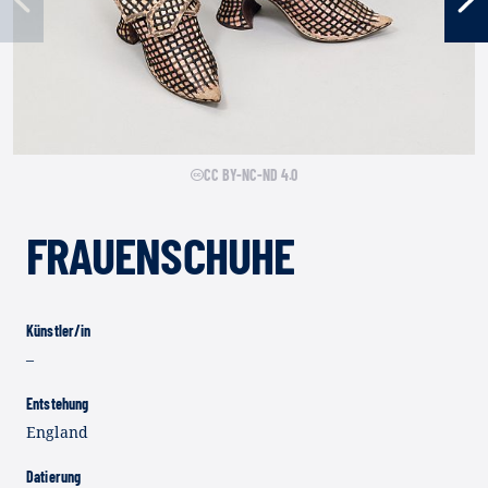
Vorherige
Nä
CC BY-NC-ND 4.0
FRAUENSCHUHE
Künstler/in
–
Entstehung
England
Datierung